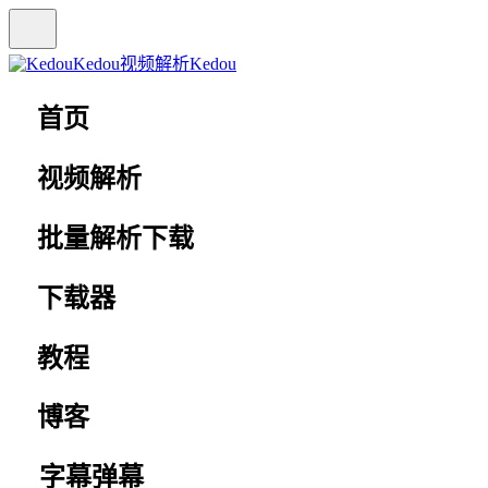
Kedou视频解析
Kedou
首页
视频解析
批量解析下载
下载器
教程
博客
字幕弹幕