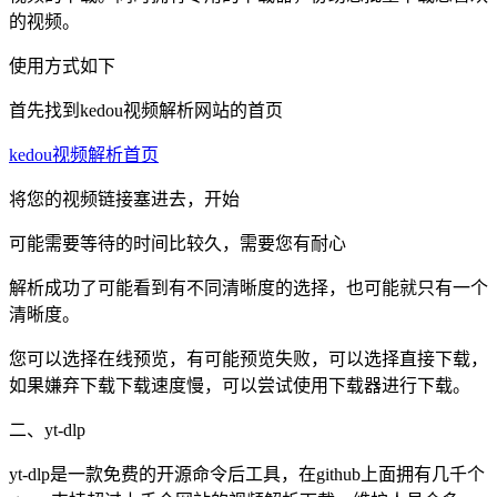
的视频。
使用方式如下
首先找到kedou视频解析网站的首页
kedou视频解析首页
将您的视频链接塞进去，开始
可能需要等待的时间比较久，需要您有耐心
解析成功了可能看到有不同清晰度的选择，也可能就只有一个
清晰度。
您可以选择在线预览，有可能预览失败，可以选择直接下载，
如果嫌弃下载下载速度慢，可以尝试使用下载器进行下载。
二、yt-dlp
yt-dlp是一款免费的开源命令后工具，在github上面拥有几千个