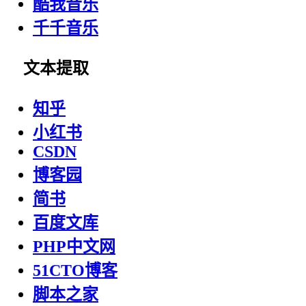
酷我音乐
千千音乐
文本提取
知乎
小红书
CSDN
博客园
简书
百度文库
PHP中文网
51CTO博客
脚本之家