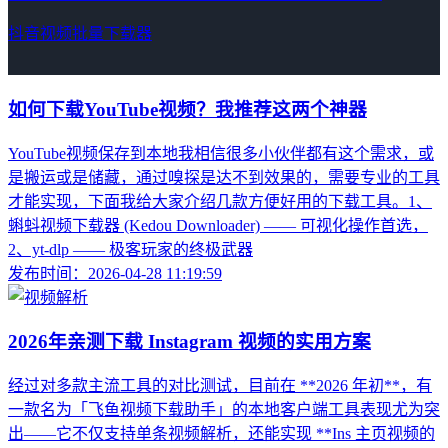
抖音视频批量下载器
如何下载YouTube视频？我推荐这两个神器
YouTube视频保存到本地我相信很多小伙伴都有这个需求，或
是搬运或是储藏，通过嗅探是达不到效果的，需要专业的工具
才能实现，下面我给大家介绍几款方便好用的下载工具。1、
蝌蚪视频下载器 (Kedou Downloader) —— 可视化操作首选，
2、yt-dlp —— 极客玩家的终极武器
发布时间：2026-04-28 11:19:59
2026年亲测下载 Instagram 视频的实用方案
经过对多款主流工具的对比测试，目前在 **2026 年初**，有
一款名为「飞鱼视频下载助手」的本地客户端工具表现尤为突
出——它不仅支持单条视频解析，还能实现 **Ins 主页视频的