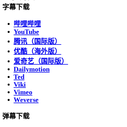
字幕下载
哔哩哔哩
YouTube
腾讯（国际版）
优酷（海外版）
爱奇艺（国际版）
Dailymotion
Ted
Viki
Vimeo
Weverse
弹幕下载