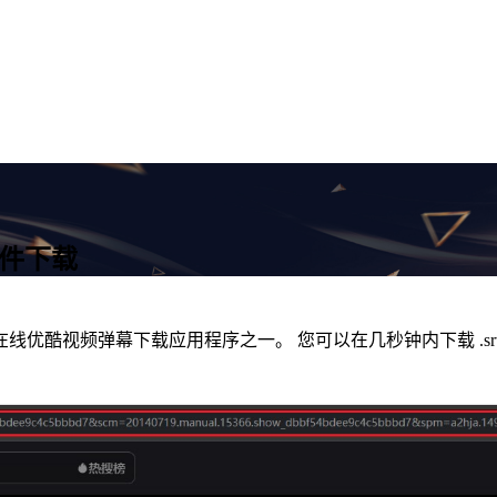
文件下载
优酷视频弹幕下载应用程序之一。 您可以在几秒钟内下载 .s