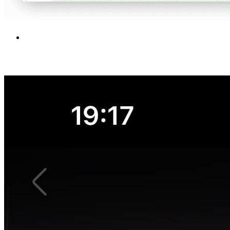
对于APP端，我们需要点击分享按钮，然后选择复制链
接来获取视频的链接。之后，我们将链接粘贴到kedou视
频解析的输入框中，再点击解析即可获取视频片段。