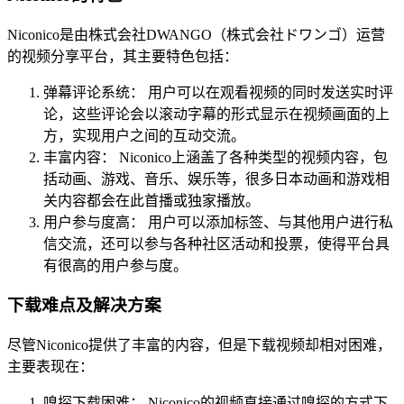
Niconico是由株式会社DWANGO（株式会社ドワンゴ）运营
的视频分享平台，其主要特色包括：
弹幕评论系统： 用户可以在观看视频的同时发送实时评
论，这些评论会以滚动字幕的形式显示在视频画面的上
方，实现用户之间的互动交流。
丰富内容： Niconico上涵盖了各种类型的视频内容，包
括动画、游戏、音乐、娱乐等，很多日本动画和游戏相
关内容都会在此首播或独家播放。
用户参与度高： 用户可以添加标签、与其他用户进行私
信交流，还可以参与各种社区活动和投票，使得平台具
有很高的用户参与度。
下载难点及解决方案
尽管Niconico提供了丰富的内容，但是下载视频却相对困难，
主要表现在：
嗅探下载困难： Niconico的视频直接通过嗅探的方式下