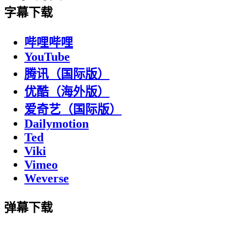
字幕下载
哔哩哔哩
YouTube
腾讯（国际版）
优酷（海外版）
爱奇艺（国际版）
Dailymotion
Ted
Viki
Vimeo
Weverse
弹幕下载