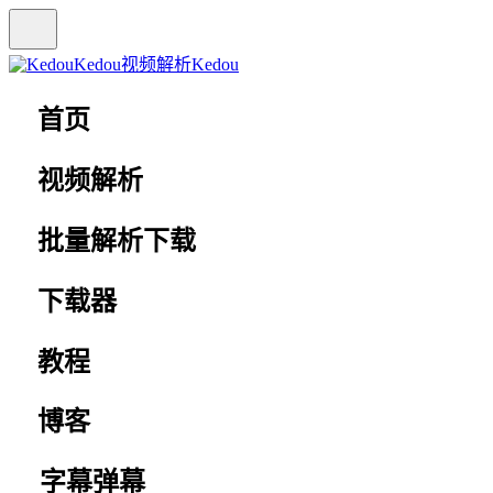
Kedou视频解析
Kedou
首页
视频解析
批量解析下载
下载器
教程
博客
字幕弹幕